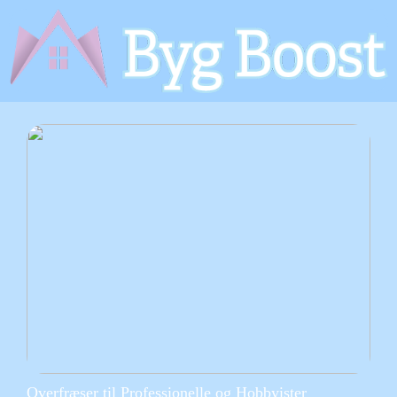
Overfræser til Professionelle og Hobbyister