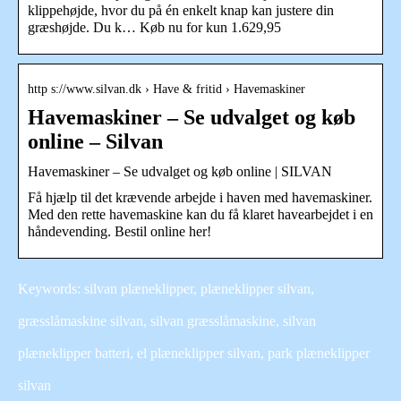
klippehøjde, hvor du på én enkelt knap kan justere din
græshøjde. Du k… Køb nu for kun 1.629,95
http s://www.silvan.dk › Have & fritid › Havemaskiner
Havemaskiner – Se udvalget og køb
online – Silvan
Havemaskiner – Se udvalget og køb online | SILVAN
Få hjælp til det krævende arbejde i haven med havemaskiner.
Med den rette havemaskine kan du få klaret havearbejdet i en
håndevending. Bestil online her!
Keywords: silvan plæneklipper, plæneklipper silvan,
græsslåmaskine silvan, silvan græsslåmaskine, silvan
plæneklipper batteri, el plæneklipper silvan, park plæneklipper
silvan