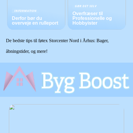
GØR DET SELV
INFORMATION
Overfræser til
Derfor bør du
Professionelle og
overveje en rulleport
Hobbyister
De bedste tips til føtex Storcenter Nord i Århus: Bager,
åbningstider, og mere!