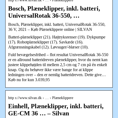
http s://www.silvan.dk › … › Plæneklippere
Bosch, Plæneklipper, inkl. batteri,
UniversalRotak 36-550, …
Bosch, Plæneklipper, inkl. batteri, UniversalRotak 36-550,
36 V, 2021 – Køb Plæneklippere online | SILVAN
Batteri-plæneklipper (21). Højtryksrenser (19). Dykpumpe
(17). Robotplæneklipper (17). Savkæde (16).
Afgrænsningskabel (12). Løvsuger/-blæser (10).
Fuld bevægelsesfrihed – flot resultat UniversalRotak 36-550
er en allround batteridreven plæneklipper, hvor du nemt kan
justere klippehøjden til mellem 2,5 cm og 7 cm på én enkelt
knap. Og du behøver ikke være bange for at klippe
ledningen over – den er nemlig batteridreven. Dette give…
Køb nu for kun 3.039,95
http s://www.silvan.dk › … › Plæneklippere
Einhell, Plæneklipper, inkl. batteri,
GE-CM 36 … – Silvan