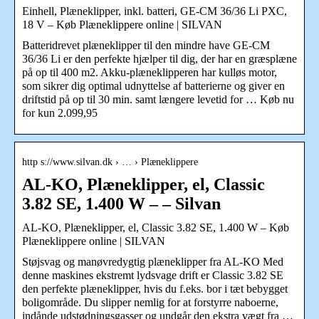
Einhell, Plæneklipper, inkl. batteri, GE-CM 36/36 Li PXC,
18 V – Køb Plæneklippere online | SILVAN
Batteridrevet plæneklipper til den mindre have GE-CM
36/36 Li er den perfekte hjælper til dig, der har en græsplæne
på op til 400 m2. Akku-plæneklipperen har kulløs motor,
som sikrer dig optimal udnyttelse af batterierne og giver en
driftstid på op til 30 min. samt længere levetid for … Køb nu
for kun 2.099,95
http s://www.silvan.dk › … › Plæneklippere
AL-KO, Plæneklipper, el, Classic
3.82 SE, 1.400 W – – Silvan
AL-KO, Plæneklipper, el, Classic 3.82 SE, 1.400 W – Køb
Plæneklippere online | SILVAN
Støjsvag og manøvredygtig plæneklipper fra AL-KO Med
denne maskines ekstremt lydsvage drift er Classic 3.82 SE
den perfekte plæneklipper, hvis du f.eks. bor i tæt bebygget
boligområde. Du slipper nemlig for at forstyrre naboerne,
indånde udstødningsgasser og undgår den ekstra vægt fra …