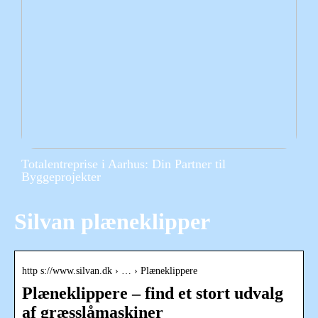
Totalentreprise i Aarhus: Din Partner til
Byggeprojekter
Silvan plæneklipper
http s://www.silvan.dk › … › Plæneklippere
Plæneklippere – find et stort udvalg
af græsslåmaskiner