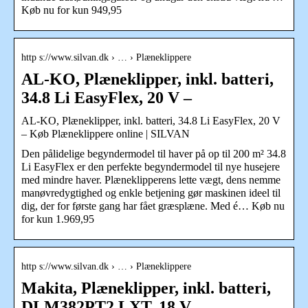
Køb nu for kun 949,95
http s://www.silvan.dk › … › Plæneklippere
AL-KO, Plæneklipper, inkl. batteri,
34.8 Li EasyFlex, 20 V –
AL-KO, Plæneklipper, inkl. batteri, 34.8 Li EasyFlex, 20 V
– Køb Plæneklippere online | SILVAN
Den pålidelige begyndermodel til haver på op til 200 m² 34.8
Li EasyFlex er den perfekte begyndermodel til nye husejere
med mindre haver. Plæneklipperens lette vægt, dens nemme
manøvredygtighed og enkle betjening gør maskinen ideel til
dig, der for første gang har fået græsplæne. Med é… Køb nu
for kun 1.969,95
http s://www.silvan.dk › … › Plæneklippere
Makita, Plæneklipper, inkl. batteri,
DLM382PT2 LXT, 18 V –