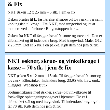
& Fix
NKT øsken 12 x 25 mm – 5 stk. | jem & fix
Øsken bruges til fx fastgørelse af snore og tovværk i træ samt
koblingsled til kroge · Fra NKT, med trægevind og let at
montere ved at forbore · Ringen/toppen har …
Øsken fra NKT til fastgørelse af fx snore og tovværk. Den er
elforzinket og til indendørs brug. Med trægevind. Måler Ø12
x 25 mm. Det er 5 stk. i en pakke. Køb dem hos jem & fix.
NKT øskner, skrue- og vinkelkroge i
kasse – 70 stk. | jem & fix
NKT øsken 5 x 12 mm – 15 stk. Til fastgørelse af fx snor og
tovværk. Elforzinket. Indendørs brug. 23,95 /stk. Lev. omk.
tillægges. Webshop Butik.
Sortimentskasse med øskner, skrue- og vinkelkroge til
forskellige ophængningsopgaver i hjemmet. De er i
elforzinket stål og med trægevind. Til indendørs brug, og du
får 70 stk. Køb dem hos jem & fix.