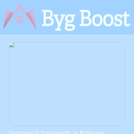
Overfræser til Professionelle og Hobbyister