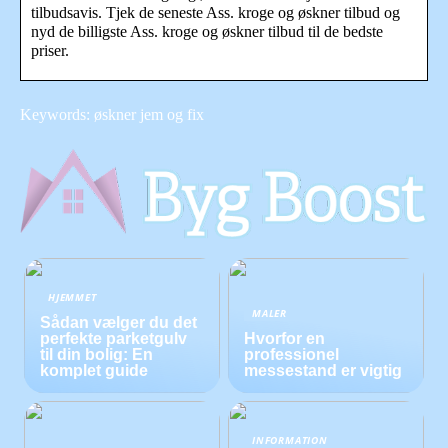
tilbudsavis. Tjek de seneste Ass. kroge og øskner tilbud og
nyd de billigste Ass. kroge og øskner tilbud til de bedste
priser.
Keywords: øskner jem og fix
HJEMMET
MALER
Sådan vælger du det
perfekte parketgulv
Hvorfor en
til din bolig: En
professionel
komplet guide
messestand er vigtig
INFORMATION