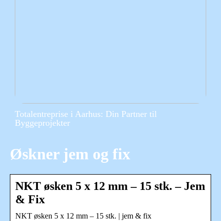
Totalentreprise i Aarhus: Din Partner til
Byggeprojekter
Øskner jem og fix
NKT øsken 5 x 12 mm – 15 stk. – Jem
& Fix
NKT øsken 5 x 12 mm – 15 stk. | jem & fix