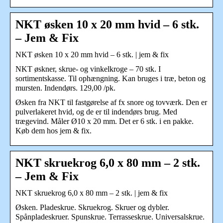
NKT øsken 10 x 20 mm hvid – 6 stk.
– Jem & Fix
NKT øsken 10 x 20 mm hvid – 6 stk. | jem & fix
NKT øskner, skrue- og vinkelkroge – 70 stk. I
sortimentskasse. Til ophængning. Kan bruges i træ, beton og
mursten. Indendørs. 129,00 /pk.
Øsken fra NKT til fastgørelse af fx snore og tovværk. Den er
pulverlakeret hvid, og de er til indendørs brug. Med
trægevind. Måler Ø10 x 20 mm. Det er 6 stk. i en pakke.
Køb dem hos jem & fix.
NKT skruekrog 6,0 x 80 mm – 2 stk.
– Jem & Fix
NKT skruekrog 6,0 x 80 mm – 2 stk. | jem & fix
Øsken. Pladeskrue. Skruekrog. Skruer og dybler.
Spånpladeskruer. Spunskrue. Terrasseskrue. Universalskrue.