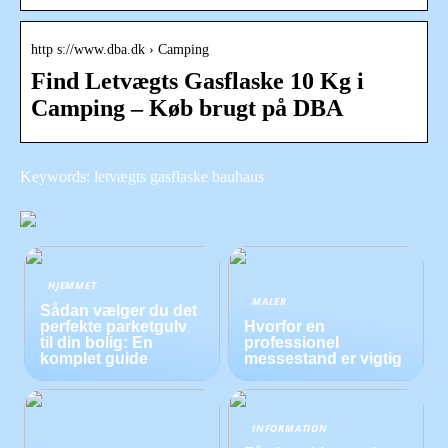
http s://www.dba.dk › Camping
Find Letvægts Gasflaske 10 Kg i
Camping – Køb brugt på DBA
Keywords: letvægts gasflaske bauhaus
HJEMMET
MALER
Sådan vælger du det
perfekte parketgulv
Hvorfor en
til din bolig: En
professionel
komplet guide
messestand er vigtig
INFORMATION