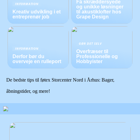
Få skræddersyede
INFORMATION
og unikke løsninger
Kreativ udvikling i et
til akustiklofter hos
entreprenør job
Grape Design
GØR DET SELV
INFORMATION
Overfræser til
Derfor bør du
Professionelle og
overveje en rulleport
Hobbyister
De bedste tips til føtex Storcenter Nord i Århus: Bager,
åbningstider, og mere!