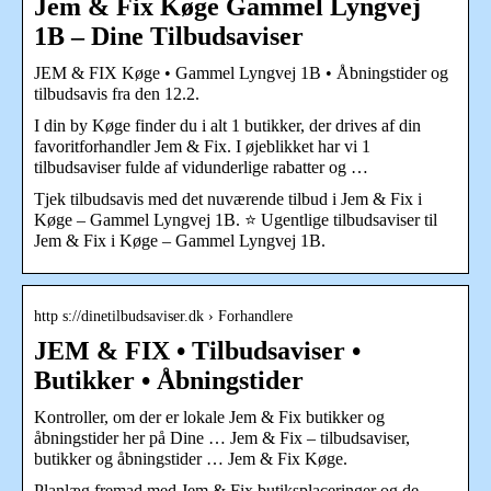
Jem & Fix Køge Gammel Lyngvej
1B – Dine Tilbudsaviser
JEM & FIX Køge • Gammel Lyngvej 1B • Åbningstider og
tilbudsavis fra den 12.2.
I din by Køge finder du i alt 1 butikker, der drives af din
favoritforhandler Jem & Fix. I øjeblikket har vi 1
tilbudsaviser fulde af vidunderlige rabatter og …
Tjek tilbudsavis med det nuværende tilbud i Jem & Fix i
Køge – Gammel Lyngvej 1B. ⭐ Ugentlige tilbudsaviser til
Jem & Fix i Køge – Gammel Lyngvej 1B.
http s://dinetilbudsaviser.dk › Forhandlere
JEM & FIX • Tilbudsaviser •
Butikker • Åbningstider
Kontroller, om der er lokale Jem & Fix butikker og
åbningstider her på Dine … Jem & Fix – tilbudsaviser,
butikker og åbningstider … Jem & Fix Køge.
Planlæg fremad med Jem & Fix butiksplaceringer og de