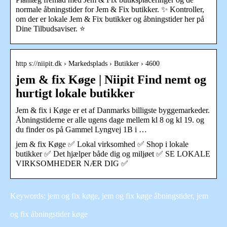
normale åbningstider for Jem & Fix butikker. ✨ Kontroller,
om der er lokale Jem & Fix butikker og åbningstider her på
Dine Tilbudsaviser. ⭐
http s://niipit.dk › Markedsplads › Butikker › 4600
jem & fix Køge | Niipit Find nemt og
hurtigt lokale butikker
Jem & fix i Køge er et af Danmarks billigste byggemarkeder.
Åbningstiderne er alle ugens dage mellem kl 8 og kl 19. og
du finder os på Gammel Lyngvej 1B i …
jem & fix Køge ✅ Lokal virksomhed ✅ Shop i lokale
butikker ✅ Det hjælper både dig og miljøet ✅ SE LOKALE
VIRKSOMHEDER NÆR DIG ✅
Keywords: jem og fix køge, jem og fix køge åbningstider, jem
og fix åbningstider køge