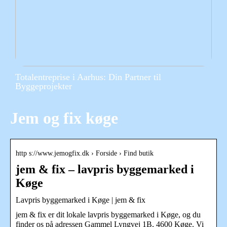
Totalentreprise i Aarhus: Din Partner til
Byggeprojekter
Jem og fix køge
http s://www.jemogfix.dk › Forside › Find butik
jem & fix – lavpris byggemarked i
Køge
Lavpris byggemarked i Køge | jem & fix
jem & fix er dit lokale lavpris byggemarked i Køge, og du
finder os på adressen Gammel Lyngvej 1B, 4600 Køge. Vi