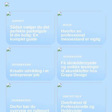
HJEMMET
MALER
Sådan vælger du det
perfekte parketgulv
Hvorfor en
til din bolig: En
professionel
komplet guide
messestand er vigtig
INFORMATION
Få skræddersyede
INFORMATION
og unikke løsninger
Kreativ udvikling i et
til akustiklofter hos
entreprenør job
Grape Design
GØR DET SELV
INFORMATION
Overfræser til
Derfor bør du
Professionelle og
overveje en rulleport
Hobbyister