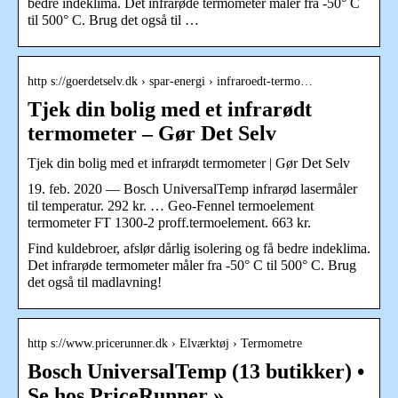
bedre indeklima. Det infrarøde termometer måler fra -50° C
til 500° C. Brug det også til …
http s://goerdetselv.dk › spar-energi › infraroedt-termo…
Tjek din bolig med et infrarødt
termometer – Gør Det Selv
Tjek din bolig med et infrarødt termometer | Gør Det Selv
19. feb. 2020 — Bosch UniversalTemp infrarød lasermåler
til temperatur. 292 kr. … Geo-Fennel termoelement
termometer FT 1300-2 proff.termoelement. 663 kr.
Find kuldebroer, afslør dårlig isolering og få bedre indeklima.
Det infrarøde termometer måler fra -50° C til 500° C. Brug
det også til madlavning!
http s://www.pricerunner.dk › Elværktøj › Termometre
Bosch UniversalTemp (13 butikker) •
Se hos PriceRunner »