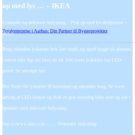
op med lys … – IKEA
Lyskæder og dekorativ belysning – Pynt op med lys derhjemme –
Totalentreprise i Aarhus: Din Partner til Byggeprojekter
IKEA
Brug udendørs lyskæder hele året rundt, og spred hygge på altanten,
i haven eller lige der hvor du vil. Alle vores lyskæder har LED-
pærer. Se udvalget her.
Her finder du lyskæder til indendørs og udendørs brug. Se vores
udvalg af LED-lamper og skab en god stemning både inde og ude i
hjemmet med dekorativ belysning.
http s://www.ikea.com › … › Dekorativ belysning