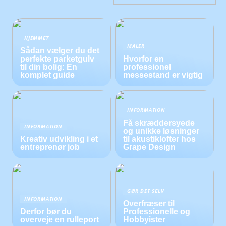
HJEMMET
MALER
Sådan vælger du det
perfekte parketgulv
Hvorfor en
til din bolig: En
professionel
komplet guide
messestand er vigtig
INFORMATION
Få skræddersyede
INFORMATION
og unikke løsninger
Kreativ udvikling i et
til akustiklofter hos
entreprenør job
Grape Design
GØR DET SELV
INFORMATION
Overfræser til
Derfor bør du
Professionelle og
overveje en rulleport
Hobbyister