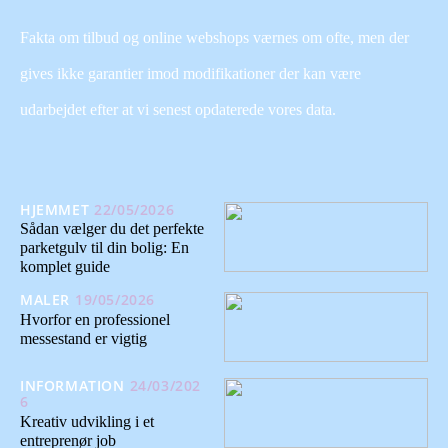
Fakta om tilbud og online webshops værnes om ofte, men der
gives ikke garantier imod modifikationer der kan være
udarbejdet efter at vi senest opdaterede vores data.
HJEMMET
22/05/2026
Sådan vælger du det perfekte
parketgulv til din bolig: En
komplet guide
MALER
19/05/2026
Hvorfor en professionel
messestand er vigtig
INFORMATION
24/03/202
6
Kreativ udvikling i et
entreprenør job