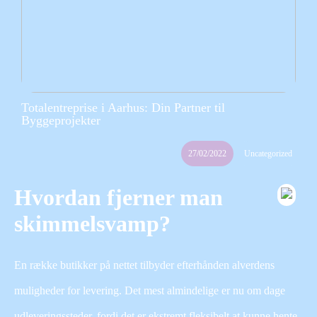
Totalentreprise i Aarhus: Din Partner til
Byggeprojekter
27/02/2022
Uncategorized
Hvordan fjerner man
skimmelsvamp?
En række butikker på nettet tilbyder efterhånden alverdens
muligheder for levering. Det mest almindelige er nu om dage
udleveringssteder, fordi det er ekstremt fleksibelt at kunne hente