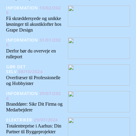
INFORMATION
13/02/202
5
Få skræddersyede og unikke
løsninger til akustiklofter hos
Grape Design
INFORMATION
31/01/202
5
Derfor bør du overveje en
rulleport
GØR DET
SELV
08/10/2024
Overfræser til Professionelle
og Hobbyister
INFORMATION
29/07/202
4
Branddøre: Sikr Dit Firma og
Medarbejdere
ELEKTRIKER
29/07/2024
Totalentreprise i Aarhus: Din
Partner til Byggeprojekter