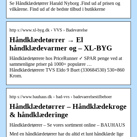
Se Håndklædetørrer Harald Nyborg .Find ud af prisen og
vilkårene. Find ud af de bedste tilbud i butikkerne
http s://www.xl-byg.dk › VVS › Badeværelse
Håndklædetørrer → El
håndklædevarmer og – XL-BYG
Håndklædetørrere hos PriceRunner ✓ SPAR penge ved at
sammenligne priser på 1000+ populære …
Håndklædetørrere TVS Eldo 9 Buet (330684530) 530×860
Krom.
http s://www.bauhaus.dk › bad-vvs › badevaerelsestilbehoer
Håndklædetørrer – Håndklædekroge
& håndklæderinge
Håndklædetørrer – Se vores sortiment online – BAUHAUS
Med en håndklædetørrer har du altid et lunt håndklæde lige