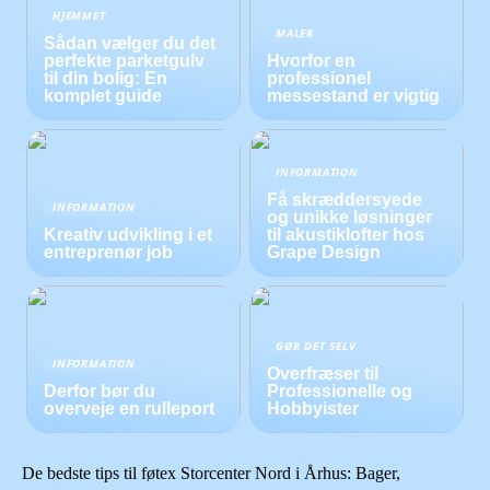
HJEMMET
MALER
Sådan vælger du det
perfekte parketgulv
Hvorfor en
til din bolig: En
professionel
komplet guide
messestand er vigtig
INFORMATION
Få skræddersyede
INFORMATION
og unikke løsninger
Kreativ udvikling i et
til akustiklofter hos
entreprenør job
Grape Design
GØR DET SELV
INFORMATION
Overfræser til
Derfor bør du
Professionelle og
overveje en rulleport
Hobbyister
De bedste tips til føtex Storcenter Nord i Århus: Bager,