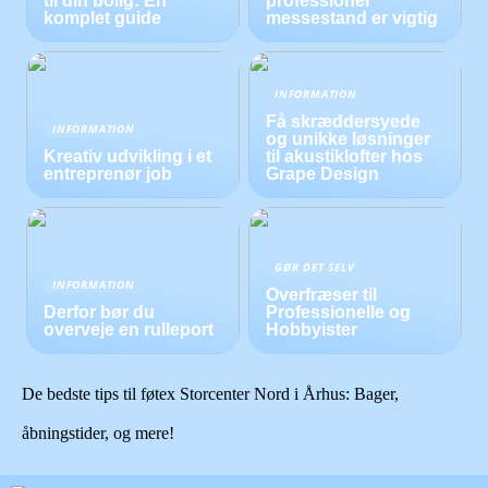
til din bolig: En
professionel
komplet guide
messestand er vigtig
INFORMATION
Få skræddersyede
INFORMATION
og unikke løsninger
Kreativ udvikling i et
til akustiklofter hos
entreprenør job
Grape Design
GØR DET SELV
INFORMATION
Overfræser til
Derfor bør du
Professionelle og
overveje en rulleport
Hobbyister
De bedste tips til føtex Storcenter Nord i Århus: Bager,
åbningstider, og mere!