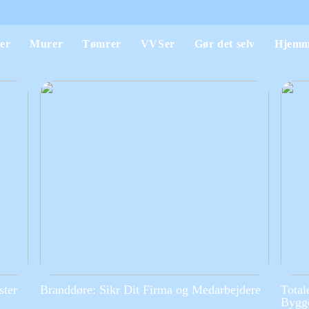
er
Murer
Tømrer
VVSer
Gør det selv
Hjemm
ster
Branddøre: Sikr Dit Firma og Medarbejdere
Total
Bygge