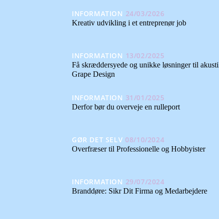
INFORMATION
24/03/2026
Kreativ udvikling i et entreprenør job
INFORMATION
13/02/2025
Få skræddersyede og unikke løsninger til akusti
Grape Design
INFORMATION
31/01/2025
Derfor bør du overveje en rulleport
GØR DET SELV
08/10/2024
Overfræser til Professionelle og Hobbyister
INFORMATION
29/07/2024
Branddøre: Sikr Dit Firma og Medarbejdere