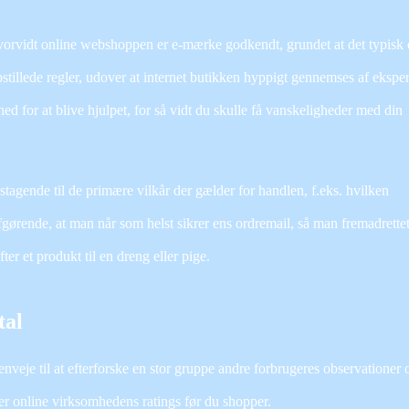
rvidt online webshoppen er e-mærke godkendt, grundet at det typisk 
stillede regler, udover at internet butikken hyppigt gennemses af eksper
d for at blive hjulpet, for så vidt du skulle få vanskeligheder med din
stagende til de primære vilkår der gælder for handlen, f.eks. hvilken
fgørende, at man når som helst sikrer ens ordremail, så man fremadrettet
er et produkt til en dreng eller pige.
tal
enveje til at efterforske en stor gruppe andre forbrugeres observationer 
rer online virksomhedens ratings før du shopper.