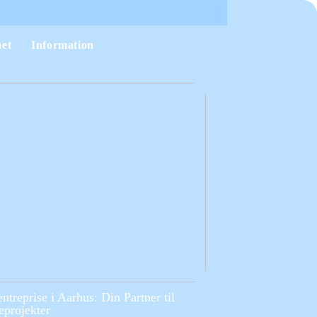
et
Information
entreprise i Aarhus: Din Partner til
projekter