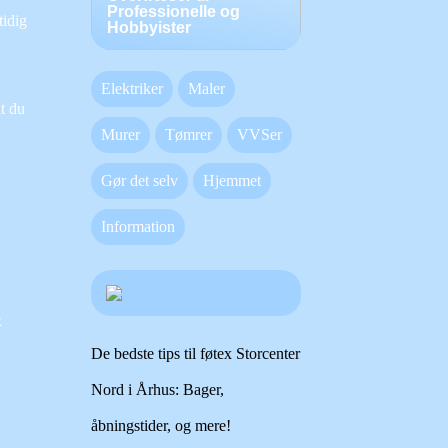
Professionelle og
tidig
Hobbyister
Elektriker
Maler
at du
Murer
Tømrer
VVSer
Gør det selv
Hjemmet
Information
x
De bedste tips til føtex Storcenter
Nord i Århus: Bager,
åbningstider, og mere!