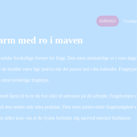
02/09/2022
Uncatego
larm med ro i maven
n række forskellige former for fragt. Den mest almindelige er i vore dage 
de bestilte varer lige præcis når det passer ind i din kalender. Fragttype
 mest betalelige fragttype.
ndt hjem til hvor du bor eller til adressen på dit arbejde. Fragtformen v
å den anden side ultra praktisk. Den mest prisbevidste fragtmulighed v
ket stiller krav om at du fysisk befinder dig nærved internet butikkens