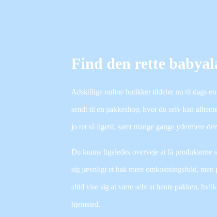
Find den rette babya
Adskillige online butikker tildeler nu til dags e
sendt til en pakkeshop, hvor du selv kan afhente 
jo ret så ligetil, samt mange gange ydermere den
Du kunne ligeledes overveje at få produkterne se
sig jævnligt et hak mere omkostningsfuld, men p
altid vise sig at være selv at hente pakken, hvil
hjemsted.