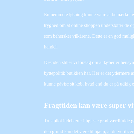
En nemmere løsning kunne være at bemærke hvo
tryghed om at online shoppen understøtter de op
som behersker vilkårene. Dette er en god mulighe
handel.
Desuden stiller vi forslag om at køber er hensyn
byttepolitik butikken har. Her er det ydermere a
kunne påvise sit køb, hvad end du er på udkig eft
Fragttiden kan være super vi
Trustpilot indebærer i højeste grad værdifulde g
den grund kan det være til hjælp, at du verifice