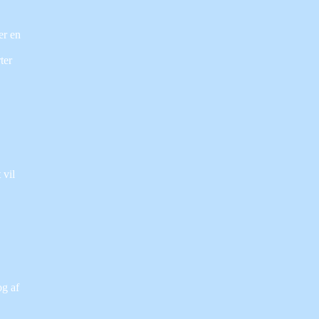
er en
ter
 vil
og af