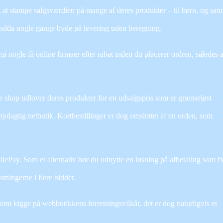
 at at stampe salgsværdien på mange af deres produkter – til børn, og sam
 endda nogle gange byde på levering uden beregning.
gå nogle få online firmaer efter rabat inden du placerer ordren, således 
e shop udlover deres produkter for en udsalgspris som er grænseløst
snydagtig netbutik. Kortbestillinger er dog omsluttet af en orden, som
obilePay. Som et alternativ bør du udnytte en løsning på afbetaling som f
stningerne i flere bidder.
somt kigge på webbutikkens forretningsvilkår, det er dog naturligvis et