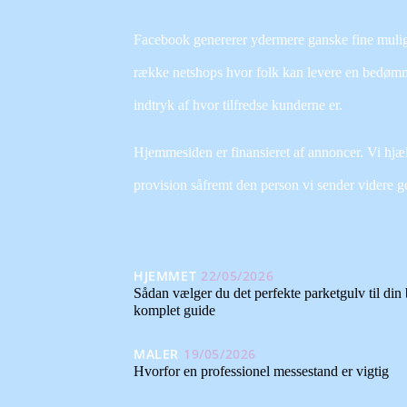
Facebook genererer ydermere ganske fine muligh
række netshops hvor folk kan levere en bedømmel
indtryk af hvor tilfredse kunderne er.
Hjemmesiden er finansieret af annoncer. Vi hjælp
provision såfremt den person vi sender videre g
HJEMMET
22/05/2026
Sådan vælger du det perfekte parketgulv til din 
komplet guide
MALER
19/05/2026
Hvorfor en professionel messestand er vigtig