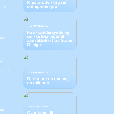
Kreativ udvikling i et
eles
entreprenør job
INFORMATION
Få skræddersyede og
unikke løsninger til
rer
akustiklofter hos Grape
Design
b.
sholm,
INFORMATION
Derfor bør du overveje
en rulleport
GØR DET SELV
har
Overfræser til