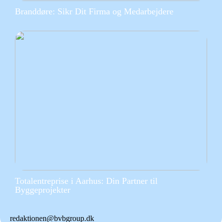
Branddøre: Sikr Dit Firma og Medarbejdere
Totalentreprise i Aarhus: Din Partner til
Byggeprojekter
redaktionen@bvbgroup.dk