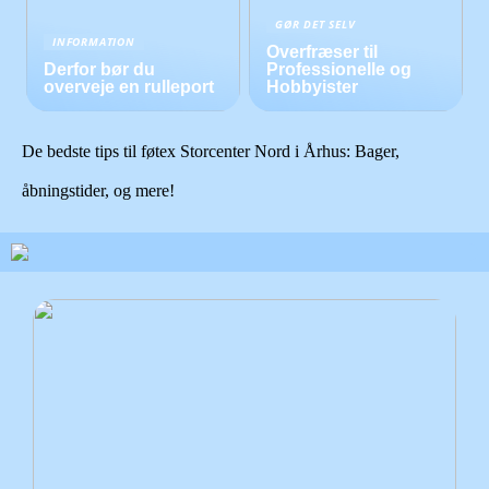
GØR DET SELV
INFORMATION
Overfræser til
Derfor bør du
Professionelle og
overveje en rulleport
Hobbyister
De bedste tips til føtex Storcenter Nord i Århus: Bager,
åbningstider, og mere!